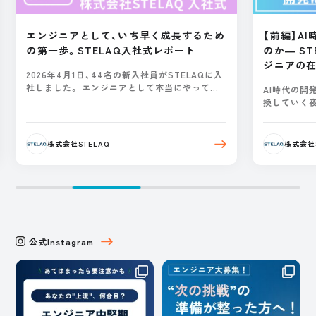
ち早く成長するため
【前編】AI時代の「開発思考」はどう変わ
入社式レポート
のか― STELAQが語る、これからのエ
ジニアの在り方 ―
入社員がSTELAQに入
として本当にやってい
AI時代の開発は “How から What へ” 大きく
るのか。...
換していく夜会イベント「AI時代の『開発思考
ップデート」が語った未来
株式会社STELAQ
公式Instagram