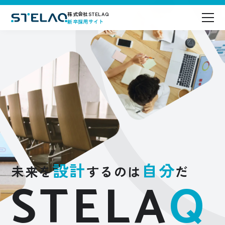
株式会社STELAQ
新卒採用サイト
メッセージ
STELAQ
について
事業内容
社員インタビュー
設計
自分
未来を
するのは
だ
会社概要
STELA
Q
募集要項