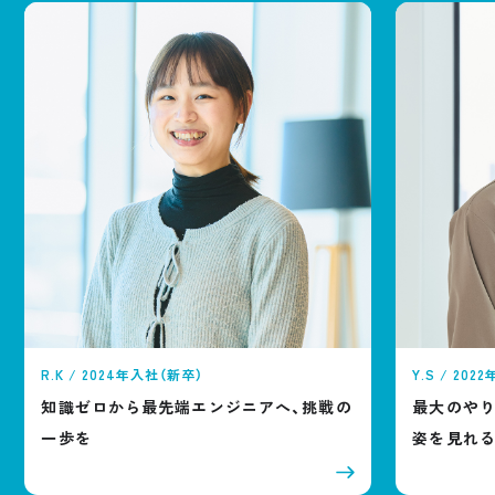
R.K / 2024年入社（新卒）
Y.S / 202
知識ゼロから最先端エンジニアへ、挑戦の
最大のやり
一歩を
姿を見れ