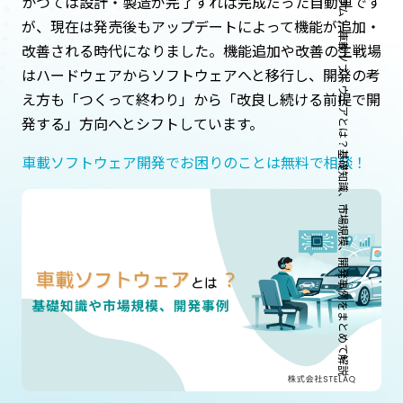
コラム
かつては設計・製造が完了すれば完成だった自動車です
が、現在は発売後もアップデートによって機能が追加・
車載ソフトウェアとは？基礎知識、市場規模、開発事例をまとめて解説
改善される時代になりました。機能追加や改善の主戦場
はハードウェアからソフトウェアへと移行し、開発の考
え方も「つくって終わり」から「改良し続ける前提で開
発する」方向へとシフトしています。
車載ソフトウェア開発でお困りのことは無料で相談！