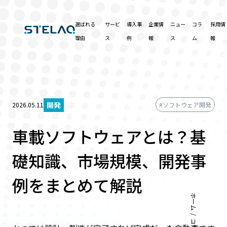
選ばれる
サービ
導入事
企業情
ニュー
コラ
採用情
理由
ス
例
報
ス
ム
報
開発
2026.05.11
#ソフトウェア開発
車載ソフトウェアとは？基
礎知識、市場規模、開発事
例をまとめて解説
ホーム