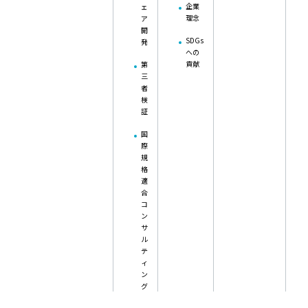
企業
ェ
理念
ア
開
SDGs
発
への
貢献
第
三
者
検
証
国
際
規
格
適
合
コ
ン
サ
ル
テ
ィ
ン
グ