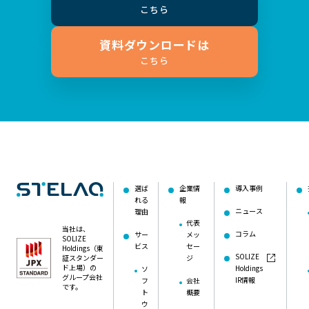
こちら
資料ダウンロードは
こちら
選ば
企業情
導入事例
れる
報
ニュース
理由
代表
当社は、
コラム
サー
メッ
SOLIZE
ビス
セー
Holdings（東
SOLIZE
証スタンダー
ジ
ド上場）の
Holdings
ソ
グループ会社
IR情報
フ
会社
です。
ト
概要
ウ