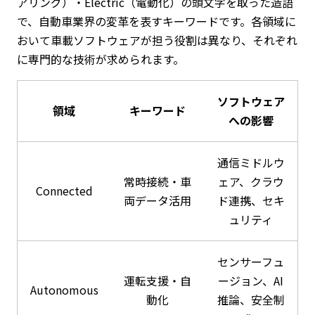
アリング）・Electric（電動化）の頭文字を取った造語
で、自動車業界の変革を表すキーワードです。各領域に
おいて車載ソフトウェアが担う役割は異なり、それぞれ
に専門的な技術が求められます。
ソフトウェア
領域
キーワード
への影響
通信ミドルウ
常時接続・車
ェア、クラウ
Connected
両データ活用
ド連携、セキ
ュリティ
センサーフュ
運転支援・自
ージョン、AI
Autonomous
動化
推論、安全制