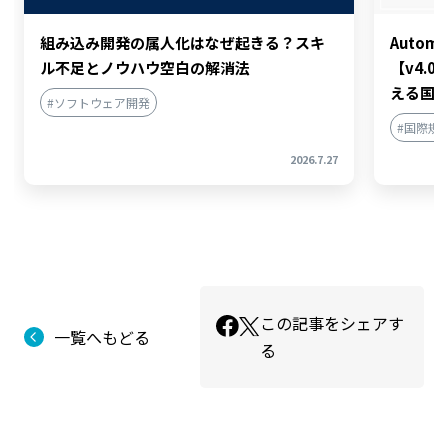
組み込み開発の属人化はなぜ起きる？スキ
Automo
ル不足とノウハウ空白の解消法
【v4.
える国
#ソフトウェア開発
2026.7.27
この記事をシェアす
一覧へもどる
る