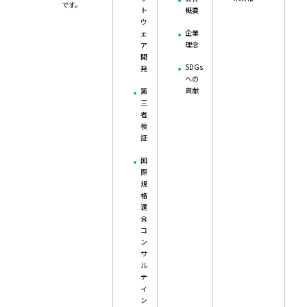
です。
ト
概要
ウ
企業
ェ
理念
ア
開
SDGs
発
への
貢献
第
三
者
検
証
国
際
規
格
適
合
コ
ン
サ
ル
テ
ィ
ン