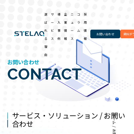
選
サ
導
企
ニ
コ
採
ば
ー
入
業
ュ
ラ
用
れ
ビ
事
情
ー
ム
情
お問い合わせ
資料ダ
る
ス
例
報
ス
報
理
由
お問い合わせ
CONTACT
サービス・ソリューション /
お問い
ホーム
合わせ