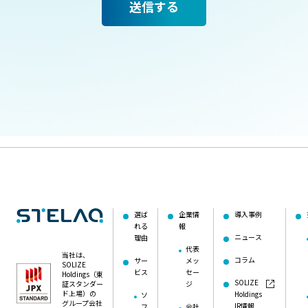
選ば
企業情
導入事例
れる
報
ニュース
理由
代表
当社は、
コラム
サー
メッ
SOLIZE
ビス
セー
Holdings（東
SOLIZE
証スタンダー
ジ
ド上場）の
Holdings
ソ
グループ会社
IR情報
フ
会社