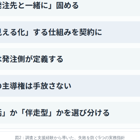
図2：調査と支援経験から導いた、失敗を防ぐ5つの実務指針