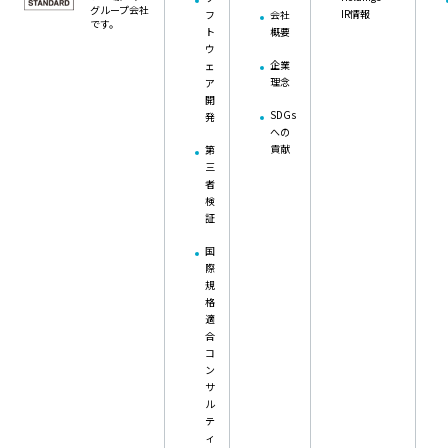
グループ会社
IR情報
フ
会社
です。
ト
概要
ウ
企業
ェ
理念
ア
開
SDGs
発
への
貢献
第
三
者
検
証
国
際
規
格
適
合
コ
ン
サ
ル
テ
ィ