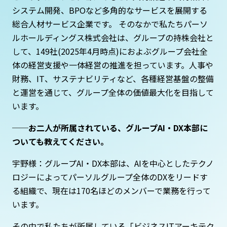
システム開発、BPOなど多角的なサービスを展開する
総合人材サービス企業です。 そのなかで私たちパーソ
ルホールディングス株式会社は、グループの持株会社と
して、149社(2025年4月時点)におよぶグループ会社全
体の経営支援や一体経営の推進を担っています。人事や
財務、IT、サステナビリティなど、各種経営基盤の整備
と運営を通じて、グループ全体の価値最大化を目指して
います。
──お二人が所属されている、グループAI・DX本部に
ついても教えてください。
宇野様：グループAI・DX本部は、AIを中心としたテクノ
ロジーによってパーソルグループ全体のDXをリードす
る組織で、現在は170名ほどのメンバーで業務を行って
います。
その中で私たちが所属している「ビジネスITアーキテク