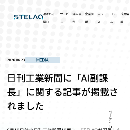
選ばれる
サービ
導入事
企業情
ニュー
コラ
採用情
理由
ス
例
報
ス
ム
報
2026.06.23
MEDIA
日刊工業新聞に「AI副課
長」に関する記事が掲載さ
れました
ホーム