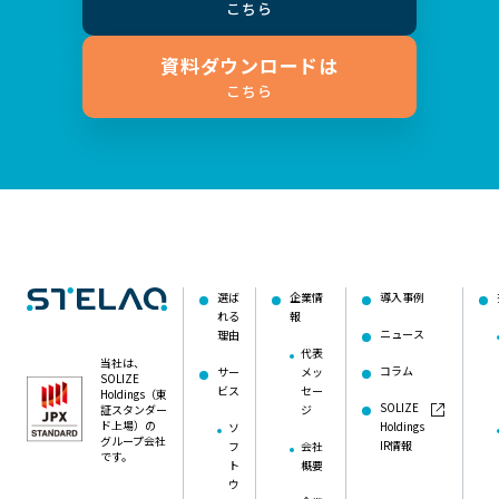
こちら
資料ダウンロードは
こちら
選ば
企業情
導入事例
れる
報
ニュース
理由
代表
当社は、
コラム
サー
メッ
SOLIZE
ビス
セー
Holdings（東
SOLIZE
証スタンダー
ジ
ド上場）の
Holdings
ソ
グループ会社
IR情報
フ
会社
です。
ト
概要
ウ