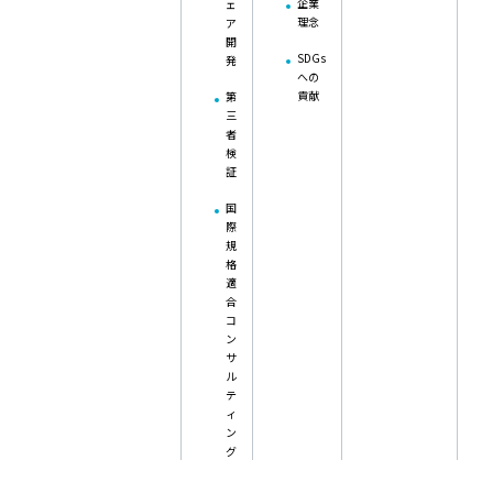
企業
ェ
理念
ア
開
SDGs
発
への
貢献
第
三
者
検
証
国
際
規
格
適
合
コ
ン
サ
ル
テ
ィ
ン
グ