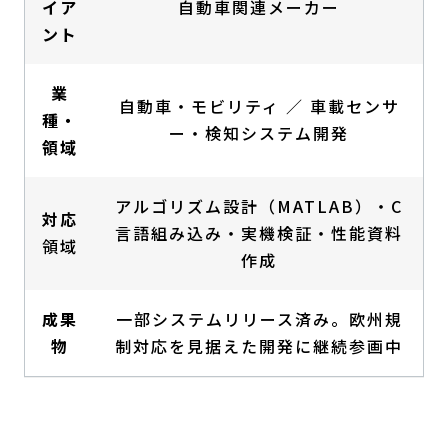
イア
自動車関連メーカー
ント
業
自動車・モビリティ ／ 車載センサ
種・
ー・検知システム開発
領域
アルゴリズム設計（MATLAB）・C
対応
言語組み込み・実機検証・性能資料
領域
作成
成果
一部システムリリース済み。欧州規
物
制対応を見据えた開発に継続参画中