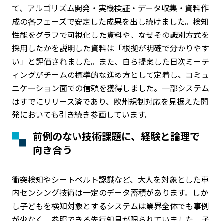
て、アルゴリズム開発・実機検証・データ収集・資料作
成の各フェーズで安定した成果を出し続けました。検知
性能をグラフで可視化した資料や、なぜその識別方式を
採用したかを説明した資料は「根拠が明確で分かりやす
い」と評価されました。また、自ら提案した日次ミーテ
ィングがチームの標準的な進め方として定着し、コミュ
ニケーション面での信頼を獲得しました。一部システム
はすでにリリース済であり、欧州規制対応を見据えた開
発においても引き続き参画しています。
前例のない技術課題に、経験と論理で
向き合う
衝突検知やシートベルト認識など、大人を対象とした車
内センシング技術は一定のデータ蓄積があります。しか
し子どもを検知対象とするシステムは業界全体でも事例
が少なく、参照できる先行知見が限られていました。子