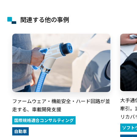
関連する他の事例
大手通
ファームウェア・機能安全・ハード回路が並
牽引。
走する、車載開発支援
リカバ
国際規格適合コンサルティング
ソフト
自動車