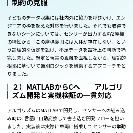
制約の克服
子どものデータ収集には社内外に協力を呼びかけ、エン
ジニアの枠を超えた対応を行いました。それでも取得で
きないシーンについては、センサーが出力するXYZ座標
の特性から「この座標範囲には人体が存在しない」とい
う論理的な仮定を設け、不足データを設計上の判断で補
完しました。想定と現実の乖離を直視しながら、理論的
根拠に基づいて識別ロジックを構築するアプローチをと
りました。
２）
MATLABからCへ——アルゴリ
ズム開発と実機検証の一貫対応
アルゴリズムはMATLABで開発し、センサーへの組み込
み時はC言語に自動変換して書き込む開発フローを担い
ました。実装後は実際に車両に搭乗してセンサーの挙動