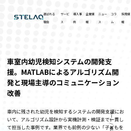
選ばれる
サービ
導入事
企業情
ニュー
コラ
採用情
理由
ス
例
報
ス
ム
報
車室内幼児検知システムの開発支
援。MATLABによるアルゴリズム開
発と現場主導のコミュニケーション
改善
車内に残された幼児を検知するシステムの開発支援にお
ホーム
いて、アルゴリズム設計から実機計測・検証まで一貫し
て担当した事例です。業界でも前例の少ない「子どもを