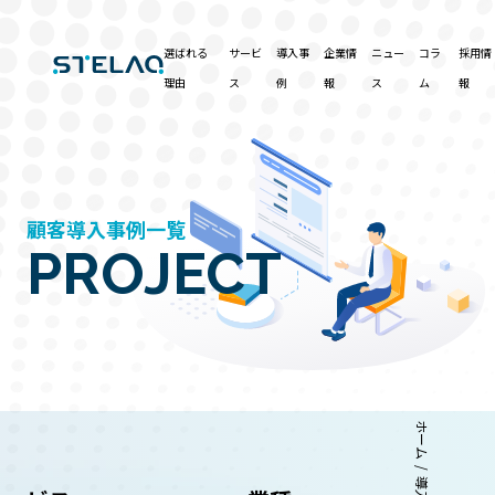
選ばれる
サービ
導入事
企業情
ニュー
コラ
採用情
理由
ス
例
報
ス
ム
報
顧客導入事例一覧
PROJECT
ホーム