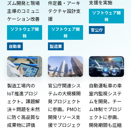
支援を実施
件定義・アーキ
ズム開発と現場
テクチャ設計支
主導のコミュニ
ソフトウェア開
援
ケーション改善
発
ソフトウェア開
ソフトウェア開
官公庁
発
発
製造業
自動車
製造工場内の
官公庁関連シス
自動運転車の車
IoT推進プロジ
テムの大規模開
室内監視システ
ェクト。課題解
発プロジェクト
ムを開発。チー
決＋問題を未然
に参画。PMOと
ム体制でプロジ
に防ぐ高品質な
開発リソース支
ェクトに参画、
成果物に評価
援でプロジェク
開発期間も圧縮