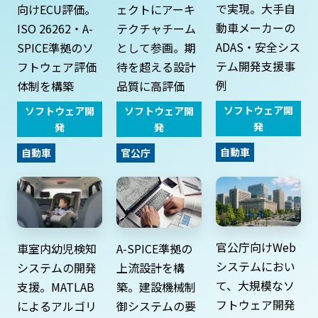
で実現。大手自
向けECU評価。
ェクトにアーキ
動車メーカーの
ISO 26262・A-
テクチャチーム
ADAS・安全シス
SPICE準拠のソ
として参画。期
テム開発支援事
フトウェア評価
待を超える設計
例
体制を構築
品質に高評価
ソフトウェア開
ソフトウェア開
ソフトウェア開
発
発
発
自動車
自動車
官公庁
官公庁向けWeb
A-SPICE準拠の
車室内幼児検知
システムにおい
上流設計を構
システムの開発
て、大規模なソ
築。建設機械制
支援。MATLAB
フトウェア開発
御システムの要
によるアルゴリ