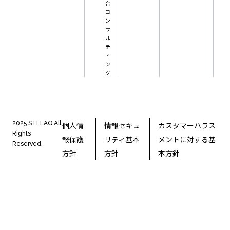
合
コ
ン
サ
ル
テ
ィ
ン
グ
2025 STELAQ All
個人情
情報セキュ
カスタマーハラス
Rights
報保護
リティ基本
メントに対する基
Reserved.
方針
方針
本方針