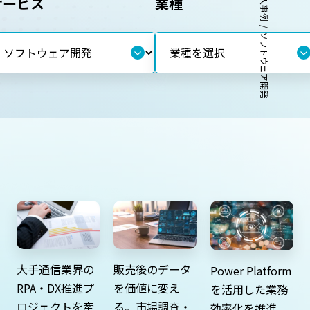
導入事例
サービス
業種
ソフトウェア開発
販売後のデータ
大手通信業界の
Power Platform
を価値に変え
RPA・DX推進プ
を活用した業務
る。市場調査・
ロジェクトを牽
効率化を推進。