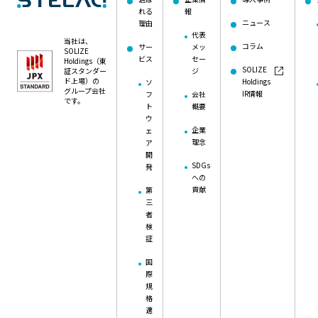
れる
報
ニュース
理由
代表
当社は、
コラム
サー
メッ
SOLIZE
ビス
セー
Holdings（東
SOLIZE
証スタンダー
ジ
ド上場）の
Holdings
ソ
グループ会社
IR情報
フ
会社
です。
ト
概要
ウ
企業
ェ
理念
ア
開
SDGs
発
への
貢献
第
三
者
検
証
国
際
規
格
適