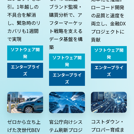
ブランド監視・
引。1年越しの
ローコード開発
購買分析で、ア
不具合を解消
の品質と速度を
フターマーケッ
し、緊急時のリ
両立し、金融DX
ト戦略を支える
カバリも1週間
プロジェクトに
データ基盤を構
で実現
貢献
築
ソフトウェア開
ソフトウェア開
発
発
ソフトウェア開
発
エンタープライ
エンタープライ
ズ
ズ
エンタープライ
ズ
コストダウン・
ゼロから立ち上
官公庁向けシス
プロパー育成ま
げた次世代BEV
テム刷新プロジ